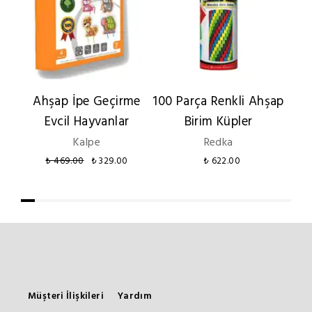
Ahşap İpe Geçirme
100 Parça Renkli Ahşap
Cla
Evcil Hayvanlar
Birim Küpler
G
Kalpe
Redka
₺ 469.00
₺ 329.00
₺ 622.00
Müşteri İlişkileri
Yardım