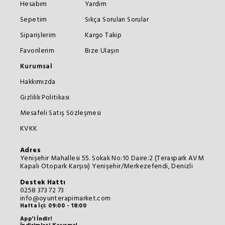
Hesabım
Yardım
Sepetim
Sıkça Sorulan Sorular
Siparişlerim
Kargo Takip
Favorilerim
Bize Ulaşın
Kurumsal
Hakkımızda
Gizlilik Politikası
Mesafeli Satış Sözleşmesi
KVKK
Adres
Yenişehir Mahallesi 55. Sokak No:10 Daire:2 (Teraspark AVM
Kapalı Otopark Karşısı) Yenişehir/Merkezefendi, Denizli
Destek Hattı
0258 373 72 73
info@oyunterapimarket.com
Hafta İçi: 09:00 - 18:00
App'i İndir!