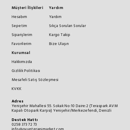
Müşteri İlişkileri
Yardım
Hesabım
Yardım
Sepetim
Sıkça Sorulan Sorular
Siparişlerim
Kargo Takip
Favorilerim
Bize Ulaşın
Kurumsal
Hakkımızda
Gizlilik Politikası
Mesafeli Satış Sözleşmesi
KVKK
Adres
Yenişehir Mahallesi 55. Sokak No:10 Daire:2 (Teraspark AVM
Kapalı Otopark Karşısı) Yenişehir/Merkezefendi, Denizli
Destek Hattı
0258 373 72 73
info@oyunterapimarket.com