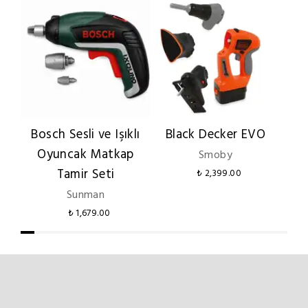
Bosch Sesli ve Işıklı
Black Decker EVO
Oyuncak Matkap
El
Smoby
Tamir Seti
₺ 2,399.00
Sunman
₺ 1,679.00