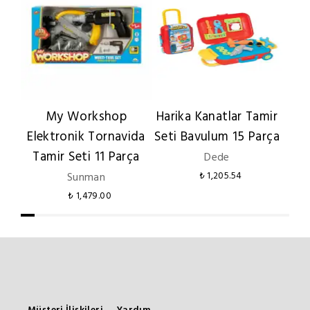
My Workshop
Harika Kanatlar Tamir
Elektronik Tornavida
Seti Bavulum 15 Parça
El
Tamir Seti 11 Parça
Dede
Sunman
₺ 1,205.54
₺ 1,479.00