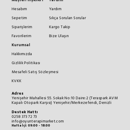
Müşteri İlişkileri
Yardım
Hesabım
Yardım
Sepetim
Sıkça Sorulan Sorular
Siparişlerim
Kargo Takip
Favorilerim
Bize Ulaşın
Kurumsal
Hakkımızda
Gizlilik Politikası
Mesafeli Satış Sözleşmesi
KVKK
Adres
Yenişehir Mahallesi 55. Sokak No:10 Daire:2 (Teraspark AVM
Kapalı Otopark Karşısı) Yenişehir/Merkezefendi, Denizli
Destek Hattı
0258 373 72 73
info@oyunterapimarket.com
Hafta İçi: 09:00 - 18:00