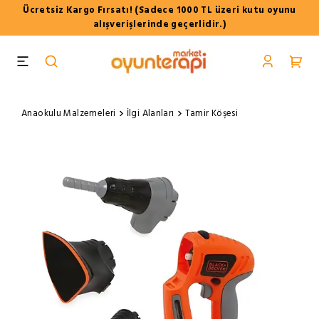
Ücretsiz Kargo Fırsatı! (Sadece 1000 TL üzeri kutu oyunu
alışverişlerinde geçerlidir.)
Anaokulu Malzemeleri
İlgi Alanları
Tamir Köşesi