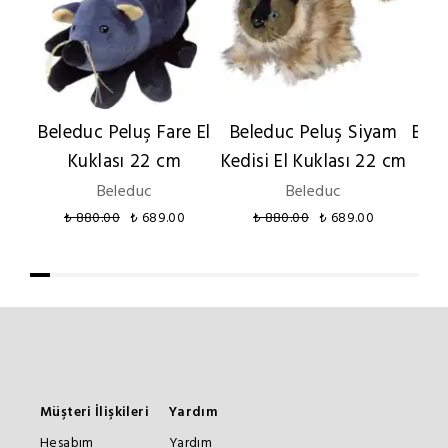
Beleduc Peluş Fare El
Beleduc Peluş Siyam
Bele
Kuklası 22 cm
Kedisi El Kuklası 22 cm
Beleduc
Beleduc
₺ 880.00
₺ 689.00
₺ 880.00
₺ 689.00
Müşteri İlişkileri
Yardım
Hesabım
Yardım