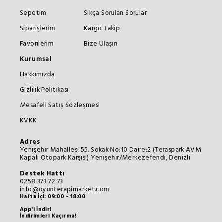
Sepetim
Sıkça Sorulan Sorular
Siparişlerim
Kargo Takip
Favorilerim
Bize Ulaşın
Kurumsal
Hakkımızda
Gizlilik Politikası
Mesafeli Satış Sözleşmesi
KVKK
Adres
Yenişehir Mahallesi 55. Sokak No:10 Daire:2 (Teraspark AVM
Kapalı Otopark Karşısı) Yenişehir/Merkezefendi, Denizli
Destek Hattı
0258 373 72 73
info@oyunterapimarket.com
Hafta İçi: 09:00 - 18:00
App'i İndir!
İndirimleri Kaçırma!