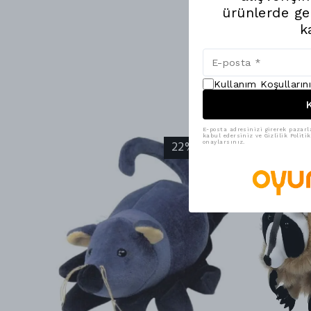
ürünlerde ge
k
Kullanım Koşulların
K
E-posta adresinizi girerek pazarl
kabul edersiniz ve Gizlilik Polit
22% İndirim
onaylarsınız.