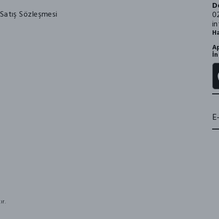
D
Satış Sözleşmesi
0
i
Ha
Ap
İn
ır.