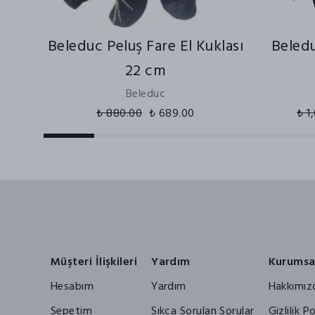
Beleduc Peluş Fare El Kuklası
Beledu
22 cm
Beleduc
₺ 880.00
₺ 689.00
₺ 1
Müşteri İlişkileri
Yardım
Kurumsa
Hesabım
Yardım
Hakkımız
Sepetim
Sıkça Sorulan Sorular
Gizlilik Po