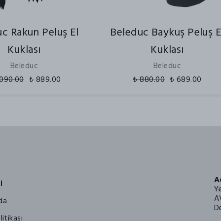
c Rakun Peluş El
Beleduc Baykuş Peluş E
Kuklası
Kuklası
Beleduc
Beleduc
,090.00
₺ 889.00
₺ 880.00
₺ 689.00
A
l
Y
A
da
De
litikası