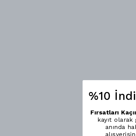
%10 İnd
Fırsatları Kaç
kayıt olarak
anında hab
alışverişi