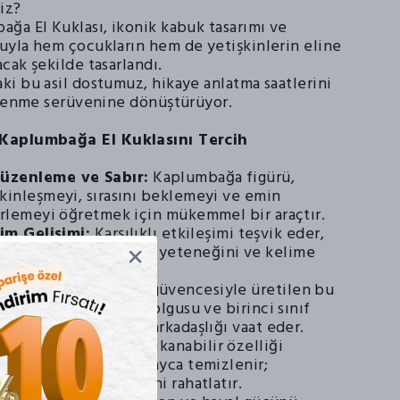
iz?
ğa El Kuklası, ikonik kabuk tasarımı ve
yla hem çocukların hem de yetişkinlerin eline
cak şekilde tasarlandı.
i bu asil dostumuz, hikaye anlatma saatlerini
ğrenme serüvenine dönüştürüyor.
Kaplumbağa El Kuklasını Tercih
üzenleme ve Sabır:
Kaplumbağa figürü,
akinleşmeyi, sırasını beklemeyi ve emin
lerlemeyi öğretmek için mükemmel bir araçtır.
şim Gelişimi:
Karşılıklı etkileşimi teşvik eder,
 kendini ifade etme yeteneğini ve kelime
zenginleştirir.
n Kalitesi:
Beleduc güvencesiyle üretilen bu
k kaliteli polyester dolgusu ve birinci sınıf
yla uzun yıllar oyun arkadaşlığı vaat eder.
 Güvenli:
Tamamen yıkanabilir özelliği
er macera sonrası kolayca temizlenir;
 ve eğitimcilerin içini rahatlatır.