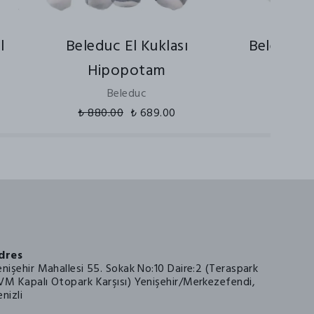
l
Beleduc El Kuklası
Beleduc 
Hipopotam
K
Beleduc
₺ 880.00
₺ 689.00
₺ 1,09
dres
enişehir Mahallesi 55. Sokak No:10 Daire:2 (Teraspark
VM Kapalı Otopark Karşısı) Yenişehir/Merkezefendi,
nizli