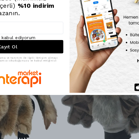
Sosyal-duygusal
çerli)
%10 indirim
harekete geçiren
azanın.
geçirmek hem de 
tercihtir.
ı kabul ediyorum
ayıt Ol
ama ve tanıtım ile ilgili iletişim almayı
ikamızı okuduğunuzu ve kabul ettiğinizi
18% İndirim
22% İnd