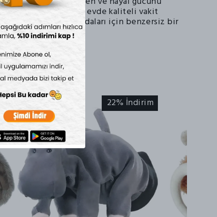
 becerileri
güçlendiren ve hayal gücünü
 bu kaplumbağa, hem evde kaliteli vakit
profesyonel terapi odaları için benzersiz bir
irim
22% İndirim