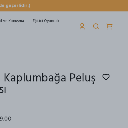
e geçerlidir.)
il ve Konuşma
Eğitici Oyuncak
 Kaplumbağa Peluş
sı
9.00