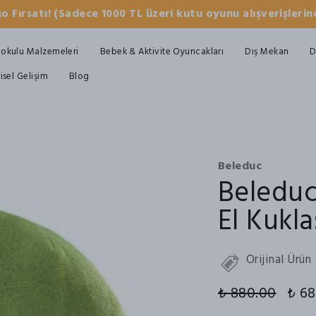
o Fırsatı! (Sadece 1000 TL üzeri kutu oyunu alışverişlerind
okulu Malzemeleri
Bebek & Aktivite Oyuncakları
Dış Mekan
D
şisel Gelişim
Blog
Beleduc
Beleduc
El Kukla
Orijinal Ürün
₺ 880.00
₺ 68