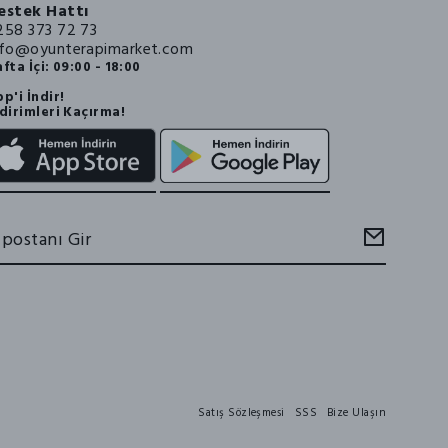
estek Hattı
258 373 72 73
nfo@oyunterapimarket.com
fta İçi: 09:00 - 18:00
p'i İndir!
dirimleri Kaçırma!
Satış Sözleşmesi
SSS
Bize Ulaşın