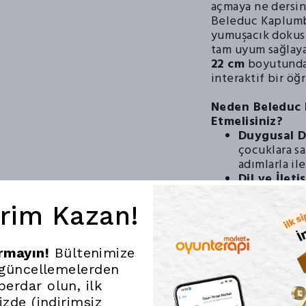
açmaya ne dersin
Beleduc Kaplumba
yumuşacık dokusu
tam uyum sağlaya
22 cm
boyutundak
interaktif bir ö
Neden Beleduc 
Etmelisiniz?
Duygusal D
çocuklara s
adımlarla i
Dil ve İleti
çocuğunuzun
dağarcığını 
irim Kazan!
Üstün Alma
kukla, yükse
peluş kumaşı
ırmayın!
Bültenimize
Hijyenik ve
 güncellemelerden
sayesinde, h
erdar olun, ilk
ebeveynlerin
nizde (indirimsiz