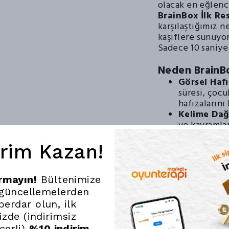
olacak en eğlence
BrainBox İlk Re
karşılaştığımız n
kaşiflere sunuyor
Sadece 10 saniye 
Neden BrainBo
Görsel Haf
süresi, çocu
hafızalarını
Kelime Dağa
ve kavramlar
kendini ifa
Hızlı ve Eğ
irim Kazan!
turlarıyla s
İster tek ba
mükemmeldi
ırmayın!
Bültenimize
Doğa Dostu
 güncellemelerden
malzemeden ü
erdar olun, ilk
çocuklarınız
nizde (indirimsiz
Ailenin en iyi gö
çerli)
%10 indirim