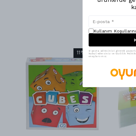
k
Kullanım Koşulların
K
11% İndirim
E-posta adresinizi girerek pazarl
kabul edersiniz ve Gizlilik Polit
onaylarsınız.