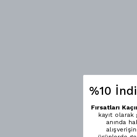
%10 İnd
Fırsatları Kaç
kayıt olarak
anında hab
alışverişi
ürünlerde ge