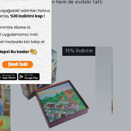
imlerim ile hem öğrenin hem de evdeki tatlı
çıkarın!
irim
15% İndirim