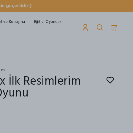
e geçerlidir.)
il ve Konuşma
Eğitici Oyuncak
mes
x İlk Resimlerim
Oyunu