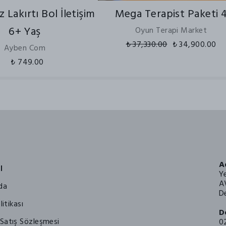
 Lakırtı Bol İletişim
Mega Terapist Paketi 
6+ Yaş
Oyun Terapi Market
₺ 37,330.00
₺ 34,900.00
Ayben Com
₺ 749.00
A
l
Y
A
da
De
litikası
D
Satış Sözleşmesi
0