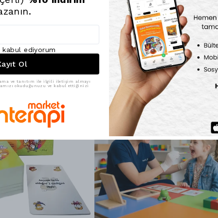
BrainBox İlk Res
azanın.
rekabetin tadını 
ı kabul ediyorum
ayıt Ol
7% İnd
ama ve tanıtım ile ilgili iletişim almayı
ikamızı okuduğunuzu ve kabul ettiğinizi