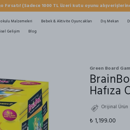
o Fırsatı! (Sadece 1000 TL üzeri kutu oyunu alışverişlerind
okulu Malzemeleri
Bebek & Aktivite Oyuncakları
Dış Mekan
D
şisel Gelişim
Blog
Green Board Ga
BrainBo
Hafıza 
Orijinal Ürün
₺ 1,199.00