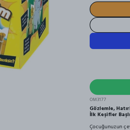
OM3177
Gözlemle, Hatır
İlk Keşifler Başl
Çocuğunuzun çev