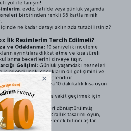
li yol ile tanışın!
simlerim
, evde, tatilde veya günlük yaşamda
esneleri birbirinden renkli 56 kartla minik
.
içinde ne kadar detayı aklınızda tutabilirsiniz?
x İlk Resimlerim Tercih Edilmeli?
ıza ve Odaklanma:
10 saniyelik inceleme
kların ayrıntılara dikkat etme ve kısa süreli
 kullanma becerilerini zirveye taşır.
rcığı Gelişimi:
Günlük yaşamdaki nesneleri
ı isimlendirmek, çocukların dil gelişimini ve
de etme yeteneğini güçlendirir.
lenceli Yarışma:
5 veya 10 dakikalık kısa oyun
ıkılmadan oynanabilir.
şına ister ailece keyifle vakit geçirmek için
r.
 Seçim:
En az %70 geri dönüştürülmüş
retilen bu Birleşik Krallık tasarımı oyun,
a sürdürülebilir bir gelecek bilinci aşılar.
zlemcisi kim?