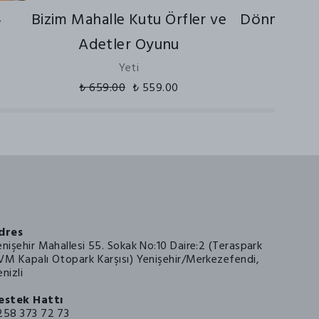
4
Bizim Mahalle Kutu Örfler ve
Dönme Dol
Adetler Oyunu
Mirk
Yeti
₺ 659.00
₺ 559.00
dres
enişehir Mahallesi 55. Sokak No:10 Daire:2 (Teraspark
VM Kapalı Otopark Karşısı) Yenişehir/Merkezefendi,
nizli
estek Hattı
258 373 72 73