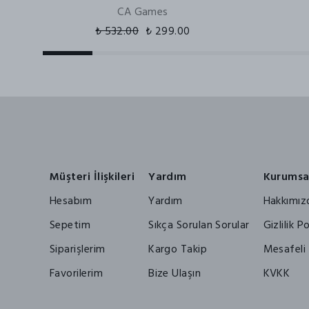
CA Games
₺ 532.00
₺ 299.00
Müşteri İlişkileri
Yardım
Kurumsa
Hesabım
Yardım
Hakkımız
Sepetim
Sıkça Sorulan Sorular
Gizlilik Po
Siparişlerim
Kargo Takip
Mesafeli 
Favorilerim
Bize Ulaşın
KVKK