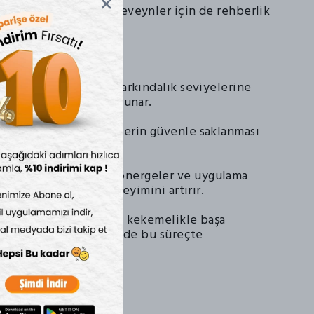
 yardımcı olurken, ebeveynler için de rehberlik
art:
Farklı zorluk ve farkındalık seviyelerine
dilmiş zengin içerik sunar.
ama Kutusu:
Materyallerin güvenle saklanması
kutu ile birlikte gelir.
lavuzu:
Adım adım yönergeler ve uygulama
 rehber, kullanıcı deneyimini artırır.
k Kartları, çocukların kekemelikle başa
mcı olurken, ailelerin de bu süreçte
sağlar.