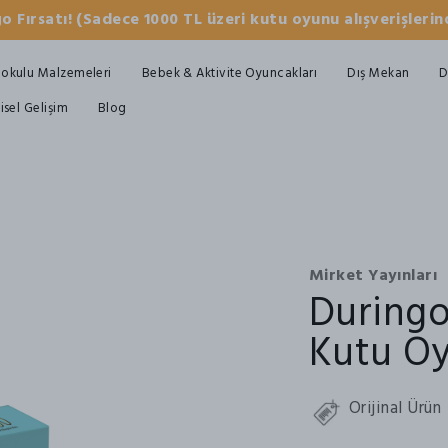
o Fırsatı! (Sadece 1000 TL üzeri kutu oyunu alışverişlerind
okulu Malzemeleri
Bebek & Aktivite Oyuncakları
Dış Mekan
D
şisel Gelişim
Blog
Mirket Yayınları
Duringo
Kutu O
Orijinal Ürün