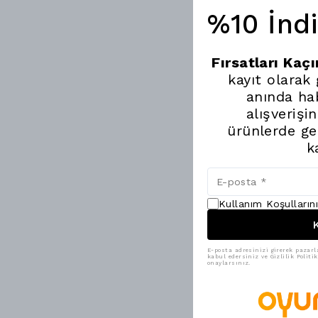
%10 İnd
Fırsatları Kaç
kayıt olarak
anında hab
alışverişi
ürünlerde ge
k
Kullanım Koşulların
K
E-posta adresinizi girerek pazarl
kabul edersiniz ve Gizlilik Polit
onaylarsınız.