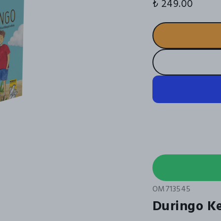
₺ 249.00
OM713545
Duringo Ke