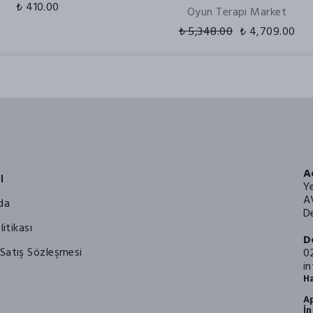
₺ 410.00
Oyun Terapi Market
₺ 5,348.00
₺ 4,709.00
A
l
Y
A
da
De
litikası
D
Satış Sözleşmesi
0
i
Ha
Ap
İn