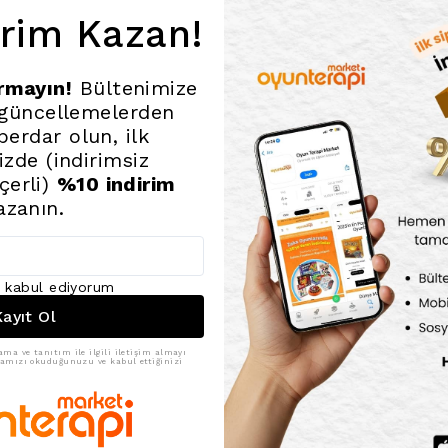
ifade etmelerine
irim Kazan!
sunar.
Ürün İçeriği
ırmayın!
Bültenimize
 güncellemelerden
102 Adet Özel K
erdar olun, ilk
göre kategorize e
nizde (indirimsiz
çerli)
%10 indirim
Dayanıklı Sakl
için özel tasarım 
azanın.
Detaylı Oyun Kı
kurallarını içeren
ı kabul ediyorum
Duringo Kekemeli
ayıt Ol
çıkmalarına yardı
desteklenmesini 
ama ve tanıtım ile ilgili iletişim almayı
ikamızı okuduğunuzu ve kabul ettiğinizi