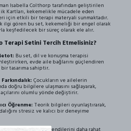
an Isabella Colthorp tarafından geliştirilen
ik Kartları, kekemelikle mücadele eden
eri için etkili bir terapi materyali sunmaktadır.
 ilgi gören bu set, kekemeliği bir engel olarak
la keşfedilecek bir süreç olarak ele alır.
 Terapi Setini Tercih Etmelisiniz?
etot:
Bu set, dil ve konuşma terapisi
nleştirirken, evde aile bağlarını güçlendiren
bir tasarıma sahiptir.
 Farkındalık:
Çocukların ve ailelerin
da doğru bilgilere ulaşmasını sağlayarak,
 açılarını olumlu yönde değiştirir.
lıcı Öğrenme:
Teorik bilgileri oyunlaştırarak,
alığını stresiz ve kalıcı bir deneyime
Desteği:
Çocukların kendilerini daha rahat