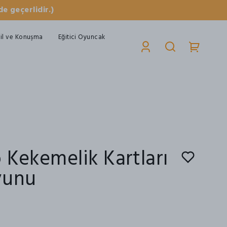
e geçerlidir.)
il ve Konuşma
Eğitici Oyuncak
 Kekemelik Kartları
yunu