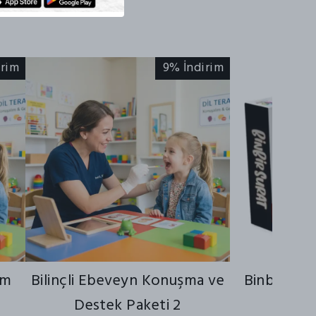
irim
9% İndirim
ım
Bilinçli Ebeveyn Konuşma ve
Binbir Su
Destek Paketi 2