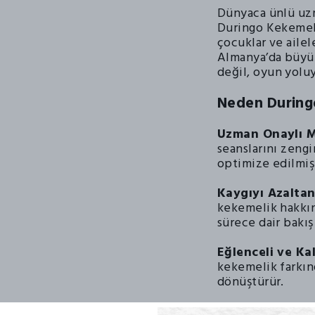
Dünyaca ünlü uzm
Duringo Kekemel
çocuklar ve ailel
Almanya’da büyük
değil, oyun yoluy
Neden Duringo
Uzman Onaylı M
seanslarını zengi
optimize edilmiş 
Kaygıyı Azaltan
kekemelik hakkın
sürece dair bakış
Eğlenceli ve Ka
kekemelik farkınd
dönüştürür.
Duygusal İfade 