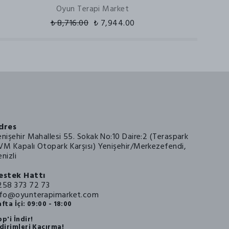
Oyun Terapi Market
₺ 8,716.00
₺ 7,944.00
dres
enişehir Mahallesi 55. Sokak No:10 Daire:2 (Teraspark
VM Kapalı Otopark Karşısı) Yenişehir/Merkezefendi,
nizli
estek Hattı
258 373 72 73
nfo@oyunterapimarket.com
fta İçi: 09:00 - 18:00
p'i İndir!
dirimleri Kaçırma!