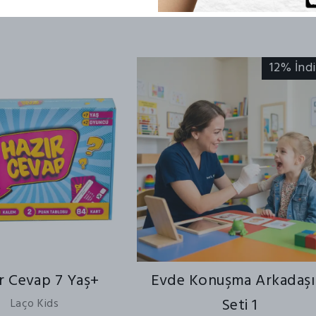
12% İnd
r Cevap 7 Yaş+
Evde Konuşma Arkadaş
Seti 1
Laço Kids