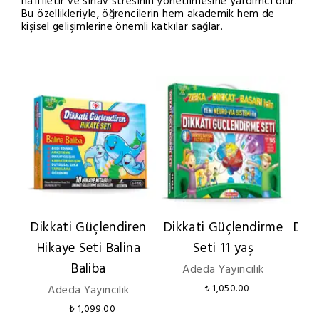
hafifletir ve sınav stresinin yönetilmesine yardımcı olur.
Bu özellikleriyle, öğrencilerin hem akademik hem de
kişisel gelişimlerine önemli katkılar sağlar.
Dikkati Güçlendiren
Dikkati Güçlendirme
Dikk
Hikaye Seti Balina
Seti 11 yaş
Baliba
Adeda Yayıncılık
Adeda Yayıncılık
₺ 1,050.00
₺ 1,099.00