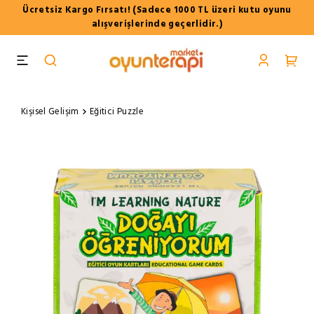
Ücretsiz Kargo Fırsatı! (Sadece 1000 TL üzeri kutu oyunu
alışverişlerinde geçerlidir.)
Kişisel Gelişim
Eğitici Puzzle