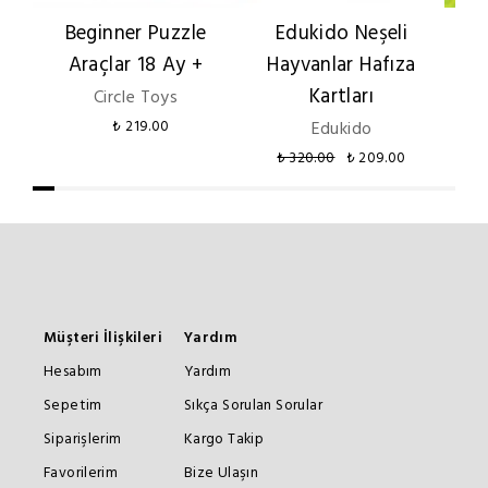
Beginner Puzzle
Edukido Neşeli
Eo
Araçlar 18 Ay +
Hayvanlar Hafıza
Se
Kartları
Circle Toys
₺ 219.00
Edukido
₺ 320.00
₺ 209.00
Müşteri İlişkileri
Yardım
Hesabım
Yardım
Sepetim
Sıkça Sorulan Sorular
Siparişlerim
Kargo Takip
Favorilerim
Bize Ulaşın