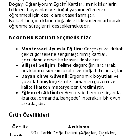
Doğayı Öğreniyorum Eğitim Kartları, minik kâşiflerin
bitkileri, hayvanları ve doğal yaşamı eğlenerek
öğrenmesi için özel olarak tasarlanmıştır.
Bu kartlar, çocukların doğa ile etkileşimlerini artırarak,
öğrenme süreçlerini desteklemektedir.
Neden Bu Kartları Seçmelisiniz?
Montessori Uyumlu Eğitim:
Gerçekçi ve dikkat
çekici görsellerle zenginleştirilmiş kartlar,
çocukların görsel hafızasını destekler.
Bilişsel Gelişim:
Kelime dağarcığını artırarak,
odaklanma süresini uzatır ve doğa bilincini aşılar.
Dayanıklı ve Güvenli:
Ergonomik boyutları ve
yuvarlatılmış köşeleri ile tamamen güvenli ve
kaliteli karton materyalden üretilmiştir.
Eğlenceli Aktivite:
Hem evde hem de dışarıda
(parkta, ormanda, bahçede) interaktif bir oyun
arkadaşıdır.
Ürün Özellikleri
Özellik
Açıklama
50+ Farklı Doğa Figürü (Ağaçlar, Çiçekler,
İçerik