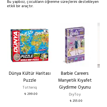
Bu yapboz, çocukların öğrenme süreçlerini destekleyen
etkili bir araçtır.
Dünya Kültür Haritası
Barbie Careers
Ed
Puzzle
Manyetik Kıyafet
Giydirme Oyunu
Totteriq
₺ 299.00
DıyToy
₺
₺ 255.00