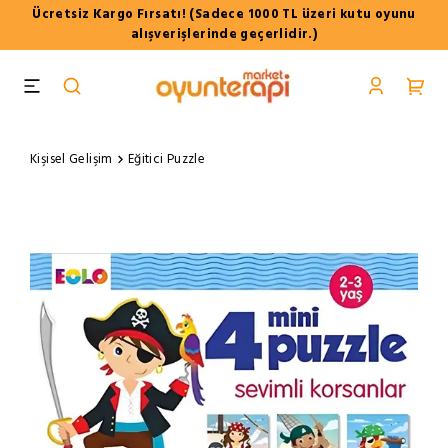
Ücretsiz Kargo Fırsatı! (Sadece 1000 TL üzeri kutu oyunu
alışverişlerinde geçerlidir.)
Kişisel Gelişim
Eğitici Puzzle