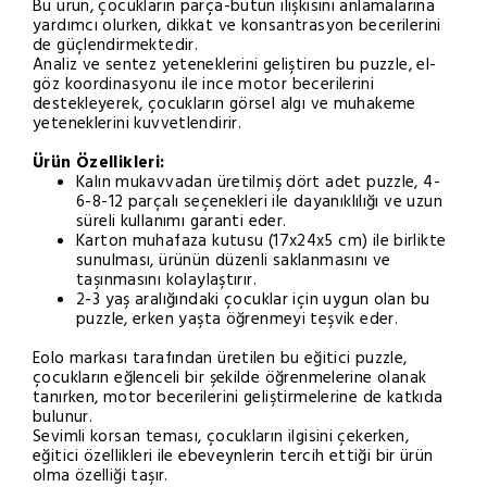
Bu ürün, çocukların parça-bütün ilişkisini anlamalarına
yardımcı olurken, dikkat ve konsantrasyon becerilerini
de güçlendirmektedir.
Analiz ve sentez yeteneklerini geliştiren bu puzzle, el-
göz koordinasyonu ile ince motor becerilerini
destekleyerek, çocukların görsel algı ve muhakeme
yeteneklerini kuvvetlendirir.
Ürün Özellikleri:
Kalın mukavvadan üretilmiş dört adet puzzle, 4-
6-8-12 parçalı seçenekleri ile dayanıklılığı ve uzun
süreli kullanımı garanti eder.
Karton muhafaza kutusu (17x24x5 cm) ile birlikte
sunulması, ürünün düzenli saklanmasını ve
taşınmasını kolaylaştırır.
2-3 yaş aralığındaki çocuklar için uygun olan bu
puzzle, erken yaşta öğrenmeyi teşvik eder.
Eolo markası tarafından üretilen bu eğitici puzzle,
çocukların eğlenceli bir şekilde öğrenmelerine olanak
tanırken, motor becerilerini geliştirmelerine de katkıda
bulunur.
Sevimli korsan teması, çocukların ilgisini çekerken,
eğitici özellikleri ile ebeveynlerin tercih ettiği bir ürün
olma özelliği taşır.