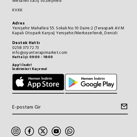
Mesafeli Satış Sözleşmesi
KVKK
Adres
Yenişehir Mahallesi 55. Sokak No:10 Daire:2 (Teraspark AVM
Kapalı Otopark Karşısı) Yenişehir/Merkezefendi, Denizli
Destek Hattı
0258 373 72 73
info@oyunterapimarket.com
Hafta İçi: 09:00 - 18:00
App'i İndir!
İndirimleri Kaçırma!