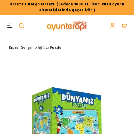
Ücretsiz Kargo Fırsatı! (Sadece 1000 TL üzeri kutu oyunu
alışverişlerinde geçerlidir.)
Kişisel Gelişim
Eğitici Puzzle