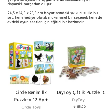
dayanıklı parçadan oluşur.
24,5 x 14,5 x 23,5 cm boyutlarındaki şık kutusu ile bu
set, hem hediye olarak mükemmel bir seçenek hem de
evdeki oyun saatleri için eğitici bir hazinedir.
Circle Benim İlk
DıyToy Çiftlik Puzzle
Circ
Puzzlem 12 Ay +
E
DıyToy
Circle Toys
₺ 115.00