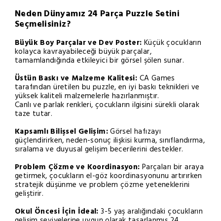
Neden Dünyamız 24 Parça Puzzle Setini
Seçmelisiniz?
Büyük Boy Parçalar ve Dev Poster:
Küçük çocukların
kolayca kavrayabileceği büyük parçalar,
tamamlandığında etkileyici bir görsel şölen sunar.
Üstün Baskı ve Malzeme Kalitesi:
CA Games
tarafından üretilen bu puzzle, en iyi baskı teknikleri ve
yüksek kaliteli malzemelerle hazırlanmıştır.
Canlı ve parlak renkleri, çocukların ilgisini sürekli olarak
taze tutar.
Kapsamlı Bilişsel Gelişim:
Görsel hafızayı
güçlendirirken, neden-sonuç ilişkisi kurma, sınıflandırma,
sıralama ve duyusal gelişim becerilerini destekler.
Problem Çözme ve Koordinasyon:
Parçaları bir araya
getirmek, çocukların el-göz koordinasyonunu artırırken
stratejik düşünme ve problem çözme yeteneklerini
geliştirir.
Okul Öncesi İçin İdeal:
3-5 yaş aralığındaki çocukların
gelişim seviyelerine uygun olarak tasarlanmış 24