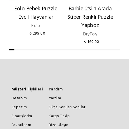
Eolo Bebek Puzzle
Barbie 2'si 1 Arada
Evcil Hayvanlar
Süper Renkli Puzzle
H
Yapboz
Eolo
₺ 299.00
DıyToy
₺ 169.00
Müşteri İlişkileri
Yardım
Hesabım
Yardım
Sepetim
Sıkça Sorulan Sorular
Siparişlerim
Kargo Takip
Favorilerim
Bize Ulaşın