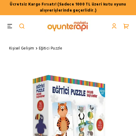
Ücretsiz Kargo Fırsatı! (Sadece 1000 TL üzeri kutu oyunu
alışverişlerinde geçerlidir.)
Kişisel Gelişim
Eğitici Puzzle