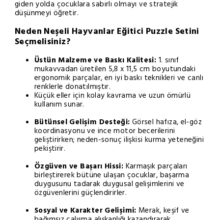
giden yolda çocuklara sabırlı olmayı ve stratejik
düşünmeyi öğretir.
Neden Neşeli Hayvanlar Eğitici Puzzle Setini
Seçmelisiniz?
Üstün Malzeme ve Baskı Kalitesi:
1. sınıf
mukavvadan üretilen 5,8 x 11,5 cm boyutundaki
ergonomik parçalar, en iyi baskı teknikleri ve canlı
renklerle donatılmıştır.
Küçük eller için kolay kavrama ve uzun ömürlü
kullanım sunar.
Bütünsel Gelişim Desteği:
Görsel hafıza, el-göz
koordinasyonu ve ince motor becerilerini
geliştirirken; neden-sonuç ilişkisi kurma yeteneğini
pekiştirir.
Özgüven ve Başarı Hissi:
Karmaşık parçaları
birleştirerek bütüne ulaşan çocuklar, başarma
duygusunu tadarak duygusal gelişimlerini ve
özgüvenlerini güçlendirirler.
Sosyal ve Karakter Gelişimi:
Merak, keşif ve
bağımsız çalışma alışkanlığı kazandırarak