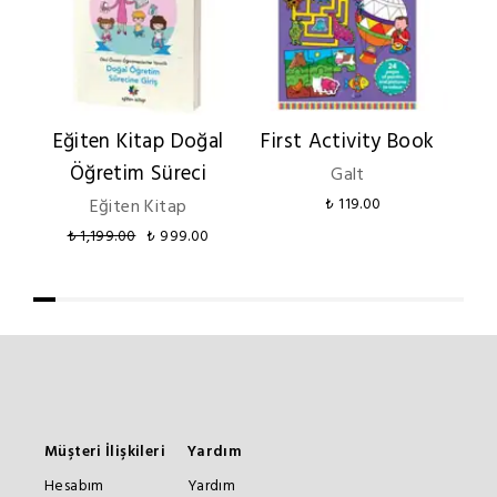
Eğiten Kitap Doğal
First Activity Book
Co
Öğretim Süreci
Galt
Eğiten Kitap
₺ 119.00
₺ 1,199.00
₺ 999.00
Müşteri İlişkileri
Yardım
Hesabım
Yardım