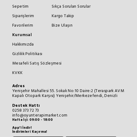
Sepetim
Sıkça Sorulan Sorular
Siparişlerim
Kargo Takip
Favorilerim
Bize Ulaşın
Kurumsal
Hakkımızda
Gizlilik Politikası
Mesafeli Satış Sözleşmesi
KVKK
Adres
Yenişehir Mahallesi 55. Sokak No:10 Daire:2 (Teraspark AVM
Kapalı Otopark Karşısı) Yenişehir/Merkezefendi, Denizli
Destek Hattı
0258 373 72 73
info@oyunterapimarket.com
Hafta İçi: 09:00 - 18:00
App'i İndir!
İndirimleri Kaçırma!