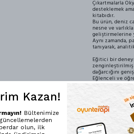
Çıkartmalarla Oky
desteklemek amacı
kitabıdır.
Bu ürün, deniz ca
nesne ve varlıkla
geliştirmelerine 
Aynı zamanda, par
tanıyarak, analit
Eğitici bir deney
zenginleştirilmiş
dağarcığını geni
Eğlenceli ve öğre
gerektiren harek
gelişimine de des
irim Kazan!
Eolo markası tara
çocukların hayal
ırmayın!
Bültenimize
keyifli hale getiri
 güncellemelerden
Bu özellikleri i
erdar olun, ilk
öğrenme becerile