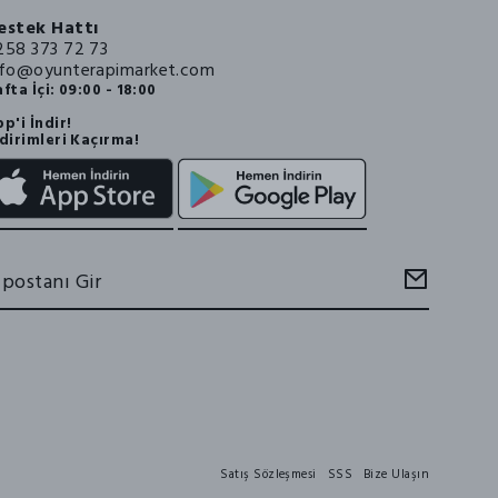
estek Hattı
258 373 72 73
nfo@oyunterapimarket.com
fta İçi: 09:00 - 18:00
p'i İndir!
dirimleri Kaçırma!
Satış Sözleşmesi
SSS
Bize Ulaşın