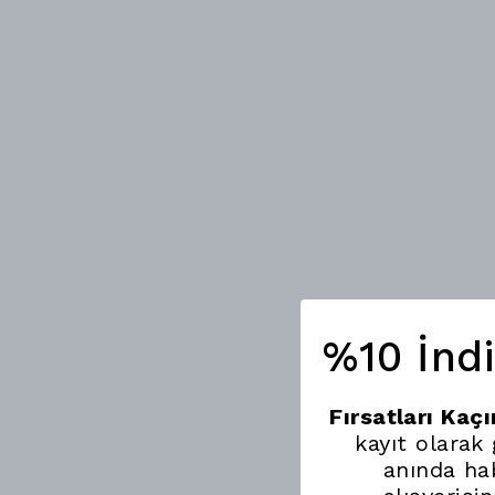
%10 İnd
Fırsatları Kaç
kayıt olarak
anında hab