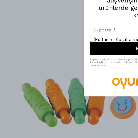
alışverişi
ürünlerde ge
k
Kullanım Koşulların
K
E-posta adresinizi girerek pazarl
kabul edersiniz ve Gizlilik Polit
onaylarsınız.