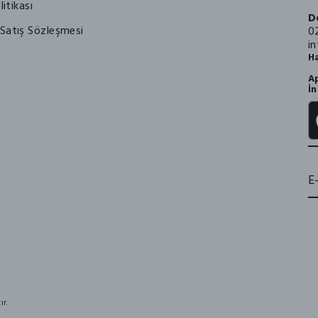
litikası
D
Satış Sözleşmesi
0
i
Ha
Ap
İn
ır.