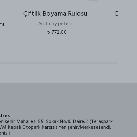
Çiftlik Boyama Rulosu
Doku Ba
hı
Anthony peters
Anth
₺ 772.00
₺
dres
enişehir Mahallesi 55. Sokak No:10 Daire:2 (Teraspark
VM Kapalı Otopark Karşısı) Yenişehir/Merkezefendi,
nizli