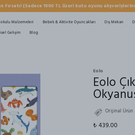
o Fırsatı! (Sadece 1000 TL üzeri kutu oyunu alışverişlerind
okulu Malzemeleri
Bebek & Aktivite Oyuncakları
Dış Mekan
D
şisel Gelişim
Blog
Eolo
Eolo Çı
Okyanu
Orijinal Ürün
₺ 439.00