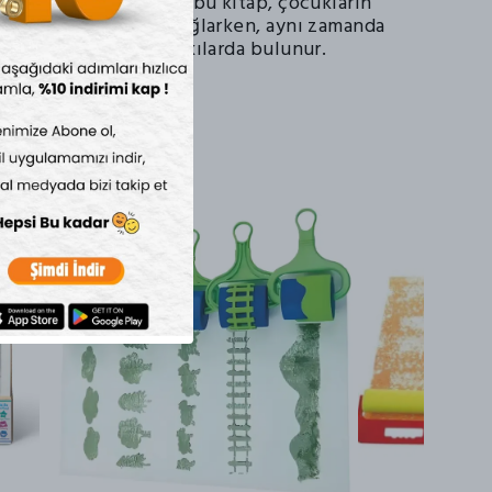
ategorisinde yer alan bu kitap, çocukların
kilde öğrenmelerini sağlarken, aynı zamanda
üreçlerine önemli katkılarda bulunur.