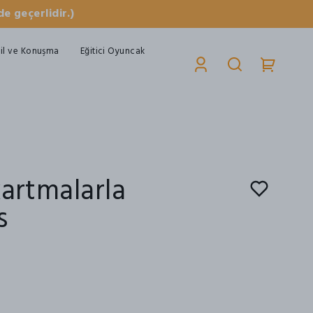
e geçerlidir.)
il ve Konuşma
Eğitici Oyuncak
kartmalarla
s