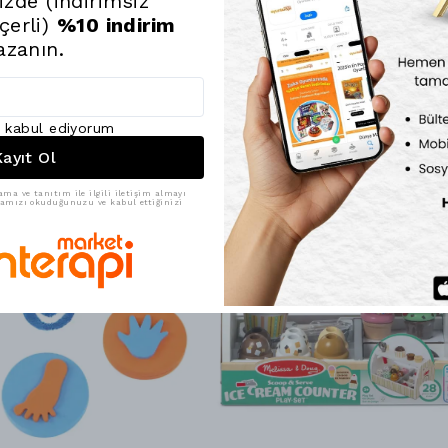
Eğitici oyuncak k
nizde (indirimsiz
eğlenceli bir şe
çerli)
%10 indirim
onların gelişim s
azanın.
ı kabul ediyorum
ayıt Ol
ama ve tanıtım ile ilgili iletişim almayı
ikamızı okuduğunuzu ve kabul ettiğinizi