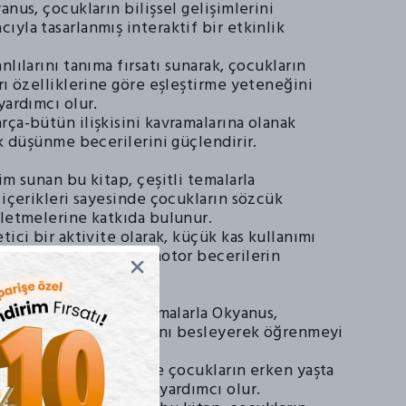
anus, çocukların bilişsel gelişimlerini
yla tasarlanmış interaktif bir etkinlik
nlılarını tanıma fırsatı sunarak, çocukların
rı özelliklerine göre eşleştirme yeteneğini
yardımcı olur.
ça-bütün ilişkisini kavramalarına olanak
ik düşünme becerilerini güçlendirir.
im sunan bu kitap, çeşitli temalarla
 içerikleri sayesinde çocukların sözcük
şletmelerine katkıda bulunur.
tici bir aktivite olarak, küçük kas kullanımı
etleri teşvik ederek motor becerilerin
tek sağlar.
fından üretilen Çıkartmalarla Okyanus,
 gücünü ve yaratıcılığını besleyerek öğrenmeyi
r.
le, okul öncesi dönemde çocukların erken yaşta
rini geliştirmelerine yardımcı olur.