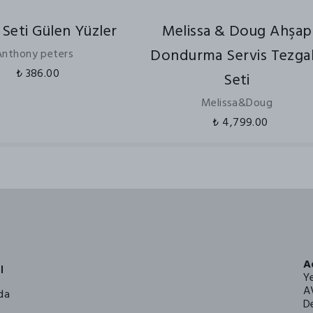
Seti Gülen Yüzler
Melissa & Doug Ahşap
Dondurma Servis Tezga
Anthony peters
₺ 386.00
Seti
Melissa&Doug
₺ 4,799.00
A
l
Y
A
da
De