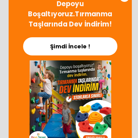
Depoyu
Hafta İçi: 09:00 - 18:00
App'i İndir!
Boşaltıyoruz.Tırmanma
İndirimleri Kaçırma!
Taşlarında Dev İndirim!
Şimdi İncele !
Satış Sözleşmesi
SSS
Bize Ulaşın
© 2024 Oyunterapimarket.com
ikas E-Ticaret Altyapısı ile Hazırlanmıştır.