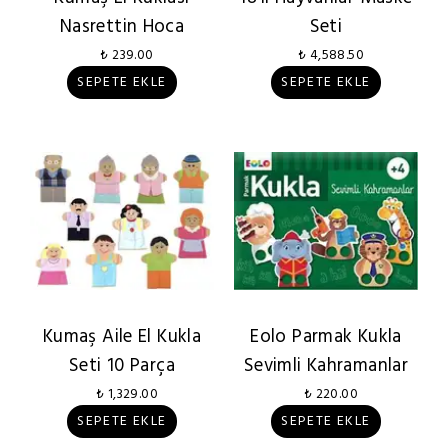
Nasrettin Hoca
Seti
₺ 239.00
₺ 4,588.50
SEPETE EKLE
SEPETE EKLE
Kumaş Aile El Kukla
Eolo Parmak Kukla
Seti 10 Parça
Sevimli Kahramanlar
₺ 1,329.00
₺ 220.00
SEPETE EKLE
SEPETE EKLE