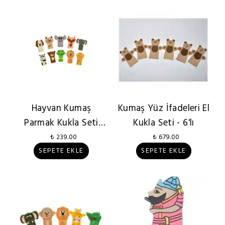
Hayvan Kumaş
Kumaş Yüz İfadeleri El
Parmak Kukla Seti
Kukla Seti - 6'lı
10'lu
₺ 239.00
₺ 679.00
SEPETE EKLE
SEPETE EKLE