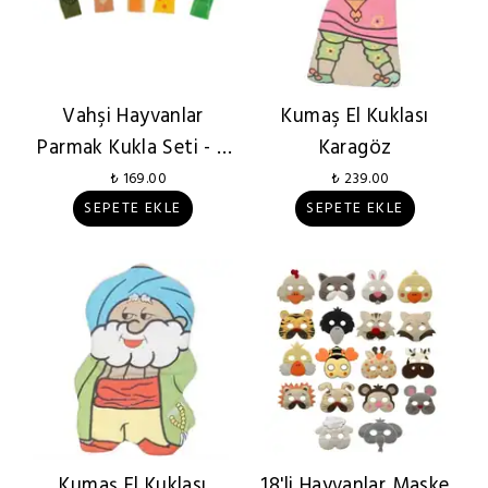
Vahşi Hayvanlar
Kumaş El Kuklası
Parmak Kukla Seti - 5
Karagöz
Adet
₺ 169.00
₺ 239.00
SEPETE EKLE
SEPETE EKLE
Kumaş El Kuklası
18'li Hayvanlar Maske