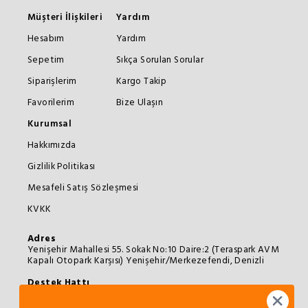
Müşteri İlişkileri
Yardım
Hesabım
Yardım
Sepetim
Sıkça Sorulan Sorular
Siparişlerim
Kargo Takip
Favorilerim
Bize Ulaşın
Kurumsal
Hakkımızda
Gizlilik Politikası
Mesafeli Satış Sözleşmesi
KVKK
Adres
Yenişehir Mahallesi 55. Sokak No:10 Daire:2 (Teraspark AVM
Kapalı Otopark Karşısı) Yenişehir/Merkezefendi, Denizli
Destek Hattı
0258 373 72 73
info@oyunterapimarket.com