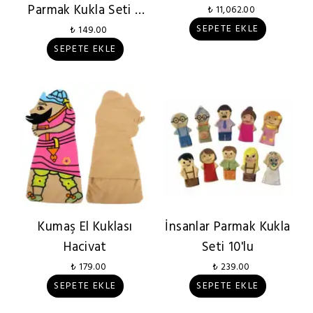
Parmak Kukla Seti 5
₺ 11,062.00
Adet
SEPETE EKLE
₺ 149.00
SEPETE EKLE
Kumaş El Kuklası
İnsanlar Parmak Kukla
Hacivat
Seti 10'lu
₺ 179.00
₺ 239.00
SEPETE EKLE
SEPETE EKLE