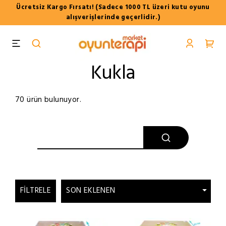
Ücretsiz Kargo Fırsatı! (Sadece 1000 TL üzeri kutu oyunu
alışverişlerinde geçerlidir.)
Kukla
70 ürün bulunuyor.
FILTRELE