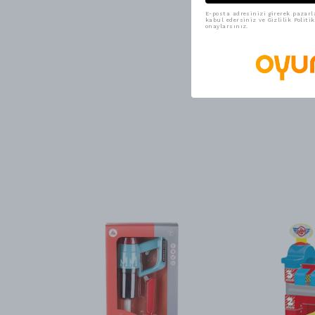
E-posta adresinizi girerek pazarl
kabul edersiniz ve Gizlilik Polit
onaylarsınız.