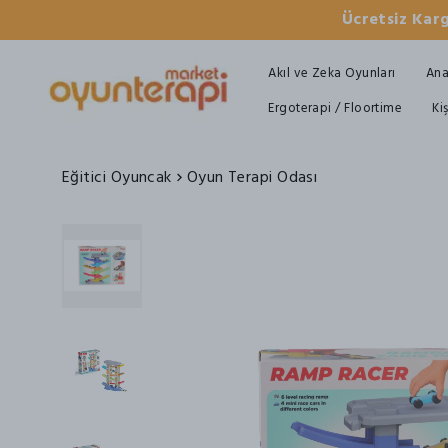
Ücretsiz Karg
Akıl ve Zeka Oyunları
Ana
Ergoterapi / Floortime
Ki
Eğitici Oyuncak
Oyun Terapi Odası