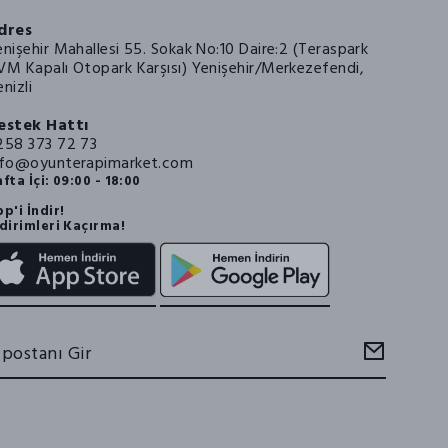
dres
enişehir Mahallesi 55. Sokak No:10 Daire:2 (Teraspark
VM Kapalı Otopark Karşısı) Yenişehir/Merkezefendi,
nizli
estek Hattı
258 373 72 73
nfo@oyunterapimarket.com
fta İçi: 09:00 - 18:00
p'i İndir!
dirimleri Kaçırma!