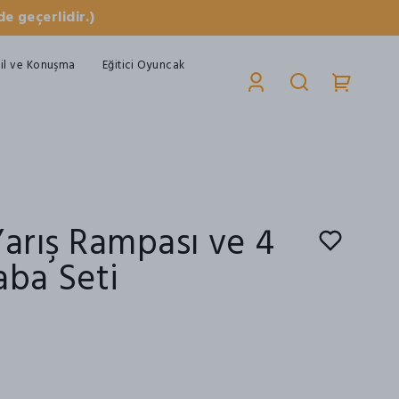
e geçerlidir.)
il ve Konuşma
Eğitici Oyuncak
Yarış Rampası ve 4
aba Seti