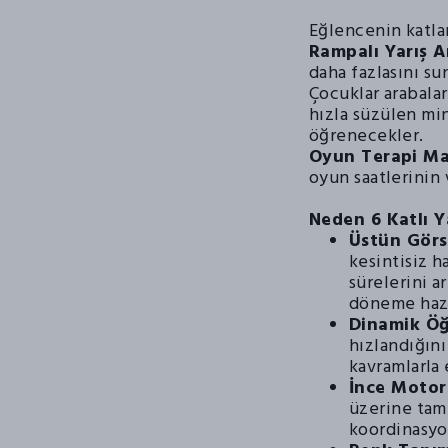
Eğlencenin katlar
Rampalı Yarış A
daha fazlasını su
Çocuklar arabalar
hızla süzülen mi
öğrenecekler.
Oyun Terapi Ma
oyun saatlerinin
Neden 6 Katlı Y
Üstün Görs
kesintisiz 
sürelerini a
döneme hazır
Dinamik Ö
hızlandığın
kavramlarla 
İnce Motor
üzerine tam 
koordinasyo