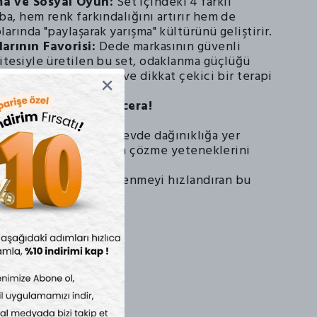
a ve Sosyal Oyun:
Set içindeki 4 farklı
ba, hem renk farkındalığını artırır hem de
larında "paylaşarak yarışma" kültürünü geliştirir.
arının Favorisi:
Dede markasının güvenli
itesiyle üretilen bu set, odaklanma güçlüğü
ar için sakinleştirici ve dikkat çekici bir terapi
.
e Taşıyan 6 Katlı Macera!
larındaki tasarımıyla evde dağınıklığa yer
t, çocukların problem çözme yeteneklerini
et güvencesiyle, öğrenmeyi hızlandıran bu
en keşfedin!