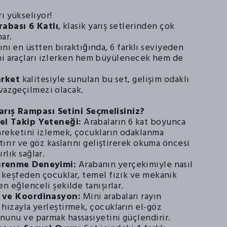
ı yükseliyor!
rabası 6 Katlı
, klasik yarış setlerinden çok
nar.
ını en üstten bıraktığında, 6 farklı seviyeden
ni araçları izlerken hem büyülenecek hem de
rket
kalitesiyle sunulan bu set, gelişim odaklı
 vazgeçilmezi olacak.
arış Rampası Setini Seçmelisiniz?
el Takip Yeteneği:
Arabaların 6 kat boyunca
hareketini izlemek, çocukların odaklanma
rtırır ve göz kaslarını geliştirerek okuma öncesi
lık sağlar.
ğrenme Deneyimi:
Arabanın yerçekimiyle nasıl
ı keşfeden çocuklar, temel fizik ve mekanik
en eğlenceli şekilde tanışırlar.
 ve Koordinasyon:
Mini arabaları rayın
hizayla yerleştirmek, çocukların el-göz
nunu ve parmak hassasiyetini güçlendirir.