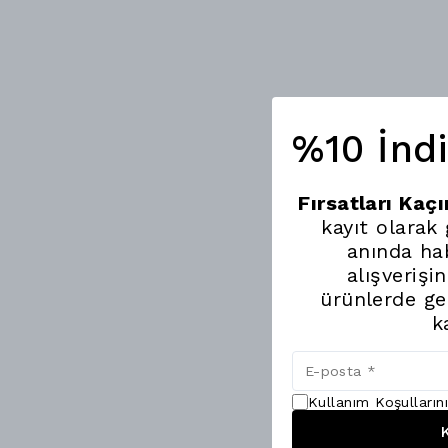
%10 İnd
Fırsatları Kaç
kayıt olarak
anında hab
alışverişi
ürünlerde ge
k
Kullanım Koşulların
K