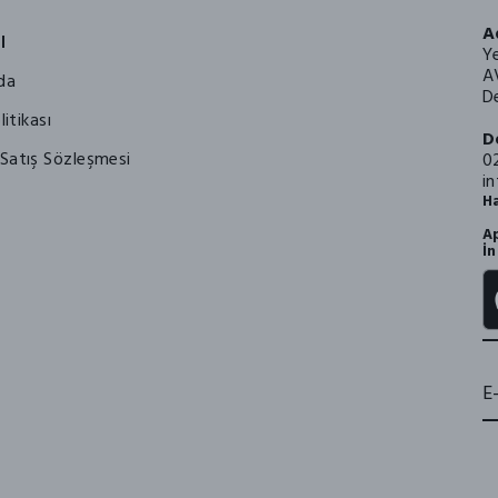
A
l
Y
A
da
De
litikası
D
Satış Sözleşmesi
0
i
Ha
Ap
İn