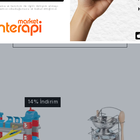
ama ve tanıtım ile ilgili iletişim almayı
ikamızı okuduğunuzu ve kabul ettiğinizi
Sıla
A.
31 Ocak 2026 Cumartesi
Satın Alınmış
14% İndirim