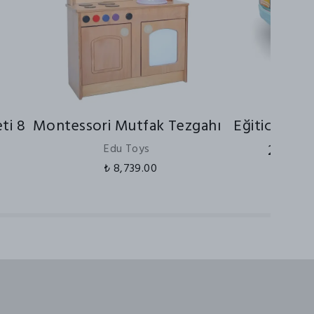
ti 8
Montessori Mutfak Tezgahı
Eğitici Ksil
2'si 1 
Edu Toys
₺ 8,739.00
MG