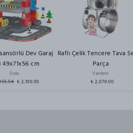
Asansörlü Dev Garaj
Raflı Çelik Tencere Tava Se
i 49x71x56 cm
Parça
Dolu
Vardem
455.54
₺ 2,100.00
₺ 2,079.00