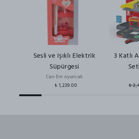
Sesli ve Işıklı Elektrik
3 Katlı 
Süpürgesi
Set
Can-Em oyuncak
₺ 1,239.00
₺ 2,