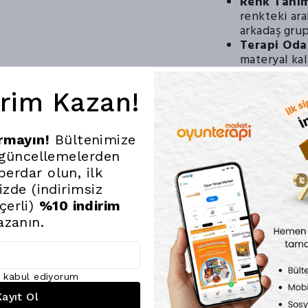
Renk Tanım
renkteki ara
arkadaş grup
Terapi Odal
materyal kal
çeken çocukl
materyalidir
irim Kazan!
Gelişimi Zirvey
26x33x8 cm boyut
ırmayın!
Bültenimize
bırakmayan bu se
 güncellemelerden
tetikler.
erdar olun, ilk
Oyun Terapi Mark
dev rampayı hem
nizde (indirimsiz
çerli)
%10 indirim
azanın.
ı kabul ediyorum
ayıt Ol