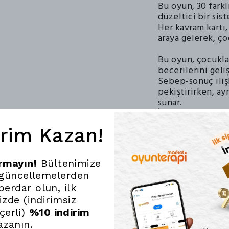
Bu oyun, 30 fark
düzeltici bir sis
Her kavram kartı,
araya gelerek, ç
Bu oyun, çocukl
becerilerini geliş
Sebep-sonuç iliş
pekiştirirken, a
sunar.
İnteraktif yapıs
halinde oynayarak
irim Kazan!
bulurlar.
Edukido Eşleştir 
ırmayın!
Bültenimize
Eğitici Kutu Oyu
 güncellemelerden
şekilde öğrenmel
erdar olun, ilk
becerilerini de g
Bu özellikleri il
nizde (indirimsiz
seçenek haline g
çerli)
%10 indirim
azanın.