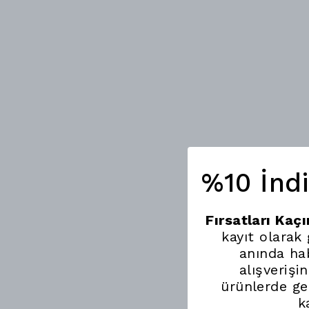
%10 İnd
Fırsatları Kaç
kayıt olarak
anında hab
alışverişi
ürünlerde ge
k