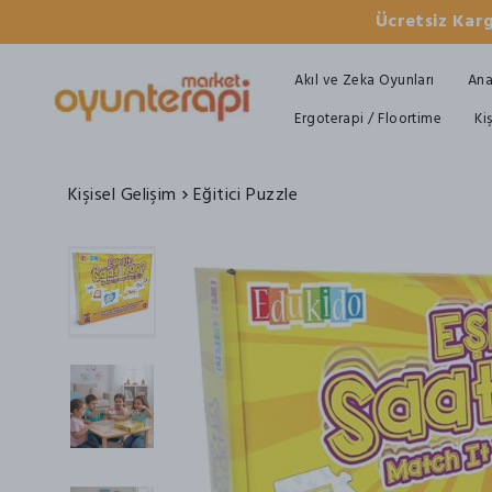
Ücretsiz Karg
Akıl ve Zeka Oyunları
Ana
Ergoterapi / Floortime
Ki
Kişisel Gelişim
Eğitici Puzzle