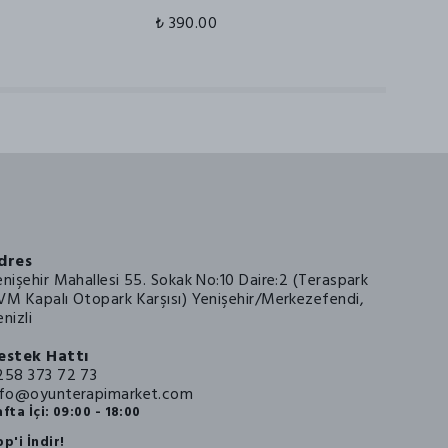
₺ 390.00
₺
dres
enişehir Mahallesi 55. Sokak No:10 Daire:2 (Teraspark
VM Kapalı Otopark Karşısı) Yenişehir/Merkezefendi,
nizli
estek Hattı
258 373 72 73
nfo@oyunterapimarket.com
fta İçi: 09:00 - 18:00
p'i İndir!