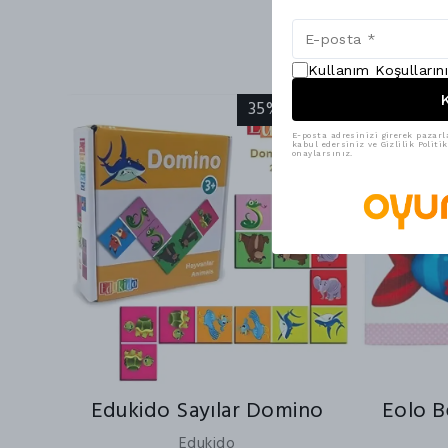
Kullanım Koşulların
K
35% İndirim
E-posta adresinizi girerek pazarl
kabul edersiniz ve Gizlilik Polit
onaylarsınız.
Edukido Sayılar Domino
Eolo B
Edukido