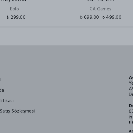
Eolo
CA Games
₺ 299.00
₺ 699.00
₺ 499.00
A
l
Y
A
da
De
litikası
D
Satış Sözleşmesi
0
i
Ha
Ap