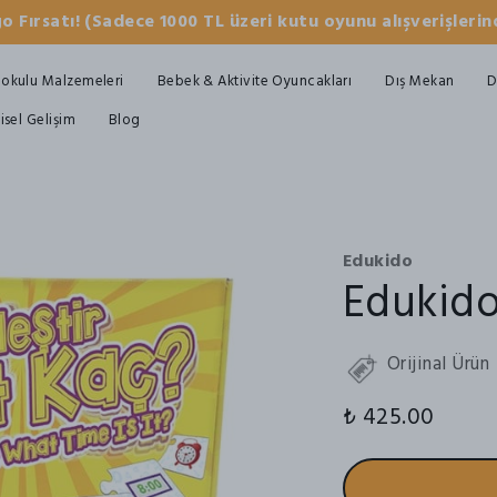
o Fırsatı! (Sadece 1000 TL üzeri kutu oyunu alışverişlerind
okulu Malzemeleri
Bebek & Aktivite Oyuncakları
Dış Mekan
D
şisel Gelişim
Blog
Edukido
Edukido
Orijinal Ürün
₺ 425.00