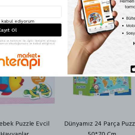
ı kabul ediyorum
ayıt Ol
29% İnd
ama ve tanıtım ile ilgili iletişim almayı
ikamızı okuduğunuzu ve kabul ettiğinizi
ebek Puzzle Evcil
Dünyamız 24 Parça Puzz
Hayvanlar
50*70 Cm