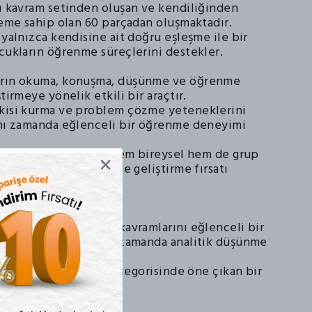
lı kavram setinden oluşan ve kendiliğinden
teme sahip olan 60 parçadan oluşmaktadır.
 yalnızca kendisine ait doğru eşleşme ile bir
ocukların öğrenme süreçlerini destekler.
arın okuma, konuşma, düşünme ve öğrenme
tirmeye yönelik etkili bir araçtır.
kisi kurma ve problem çözme yeteneklerini
ynı zamanda eğlenceli bir öğrenme deneyimi
ı sayesinde, çocuklar hem bireysel hem de grup
 sosyal becerilerini de geliştirme fırsatı
Saat Kaç?
nu, çocukların zaman kavramlarını eğlenceli bir
erini sağlarken, aynı zamanda analitik düşünme
üçlendirir.
e, eğitimsel oyunlar kategorisinde öne çıkan bir
elmektedir.