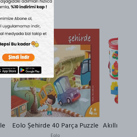
irim
le
Eolo Şehirde 40 Parça Puzzle
Akıllı Çocuk
Bl
Eolo