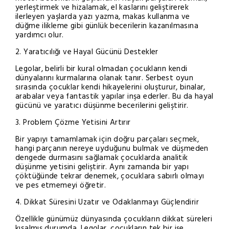
yerleştirmek ve hizalamak, el kaslarını geliştirerek
ilerleyen yaşlarda yazı yazma, makas kullanma ve
düğme ilikleme gibi günlük becerilerin kazanılmasına
yardımcı olur.
2. Yaratıcılığı ve Hayal Gücünü Destekler
Legolar, belirli bir kural olmadan çocukların kendi
dünyalarını kurmalarına olanak tanır. Serbest oyun
sırasında çocuklar kendi hikayelerini oluşturur, binalar,
arabalar veya fantastik yapılar inşa ederler. Bu da hayal
gücünü ve yaratıcı düşünme becerilerini geliştirir.
3. Problem Çözme Yetisini Artırır
Bir yapıyı tamamlamak için doğru parçaları seçmek,
hangi parçanın nereye uyduğunu bulmak ve düşmeden
dengede durmasını sağlamak çocuklarda analitik
düşünme yetisini geliştirir. Aynı zamanda bir yapı
çöktüğünde tekrar denemek, çocuklara sabırlı olmayı
ve pes etmemeyi öğretir.
4. Dikkat Süresini Uzatır ve Odaklanmayı Güçlendirir
Özellikle günümüz dünyasında çocukların dikkat süreleri
kısalmış durumda. Legolar, çocukların tek bir işe