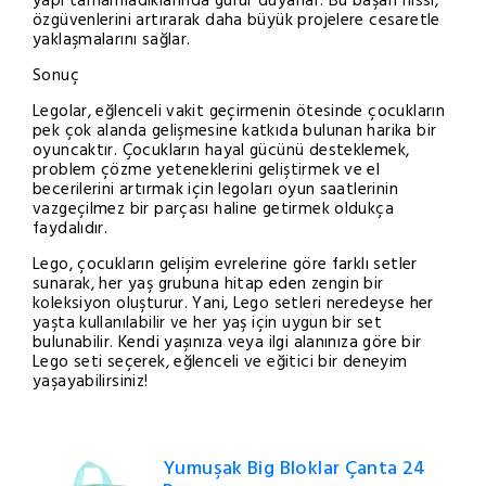
yapı tamamladıklarında gurur duyarlar. Bu başarı hissi,
özgüvenlerini artırarak daha büyük projelere cesaretle
yaklaşmalarını sağlar.
Sonuç
Legolar, eğlenceli vakit geçirmenin ötesinde çocukların
pek çok alanda gelişmesine katkıda bulunan harika bir
oyuncaktır. Çocukların hayal gücünü desteklemek,
problem çözme yeteneklerini geliştirmek ve el
becerilerini artırmak için legoları oyun saatlerinin
vazgeçilmez bir parçası haline getirmek oldukça
faydalıdır.
Lego, çocukların gelişim evrelerine göre farklı setler
sunarak, her yaş grubuna hitap eden zengin bir
koleksiyon oluşturur. Yani, Lego setleri neredeyse her
yaşta kullanılabilir ve her yaş için uygun bir set
bulunabilir. Kendi yaşınıza veya ilgi alanınıza göre bir
Lego seti seçerek, eğlenceli ve eğitici bir deneyim
yaşayabilirsiniz!
Yumuşak Big Bloklar Çanta 24