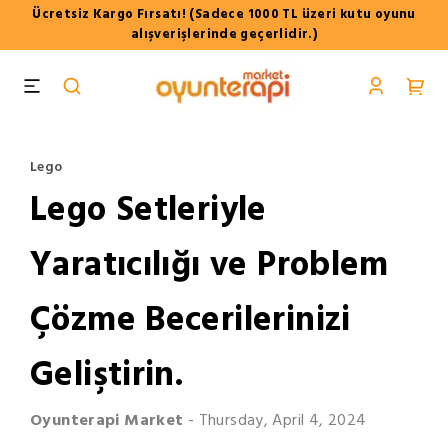
Ücretsiz Kargo Fırsatı! (Sadece 1000 TL üzeri kutu oyunu
alışverişlerinde geçerlidir.)
Lego
Lego Setleriyle
Yaratıcılığı ve Problem
Çözme Becerilerinizi
Geliştirin.
Oyunterapi
Market
-
Thursday, April 4, 2024