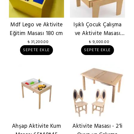
Mdf Lego ve Aktivite
Işıklı Çocuk Çalışma
Eğitim Masası 180 cm
ve Aktivite Masası
60x60x55
₺ 31,200.00
₺ 9,000.00
SEPETE EKLE
SEPETE EKLE
Ahşap Aktivite Kum
Aktivite Masası - 2'li