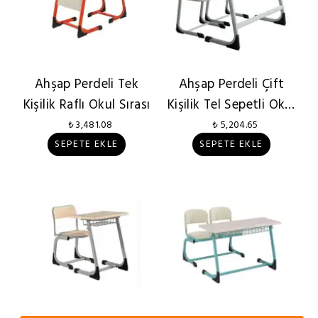
Ahşap Perdeli Tek
Ahşap Perdeli Çift
Kişilik Raflı Okul Sırası
Kişilik Tel Sepetli Okul
Sırası
₺ 3,481.08
₺ 5,204.65
SEPETE EKLE
SEPETE EKLE