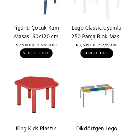
Figürlü Çocuk Kum
Lego Classic Uyumlu
Masası 60x120 cm
250 Parça Blok Masa
ve Sandalye
₺ 7,910.00
₺ 6,900.00
₺ 2,699.00
₺ 2,599.00
SEPETE EKLE
SEPETE EKLE
King Kids Plastik
Dikdörtgen Lego