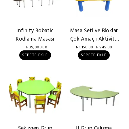
İnfinity Robatic
Masa Seti ve Bloklar
Kodlama Masası
Çok Amaçlı Aktivite
Masası
₺ 39,000.00
₺ 1,150.00
₺ 949.00
SEPETE EKLE
SEPETE EKLE
Sekizgen Grup
U Grup Çalışma