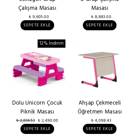
Çalışma Masası
Masası
₺ 9,605.00
₺ 8,883.00
SEPETE EKLE
SEPETE EKLE
12% İndirim
Dolu Unicorn Çocuk
Ahşap Çekmeceli
Piknik Masası
Öğretmen Masası
₺ 2,836.53
₺ 2,490.00
₺ 4,098.43
SEPETE EKLE
SEPETE EKLE