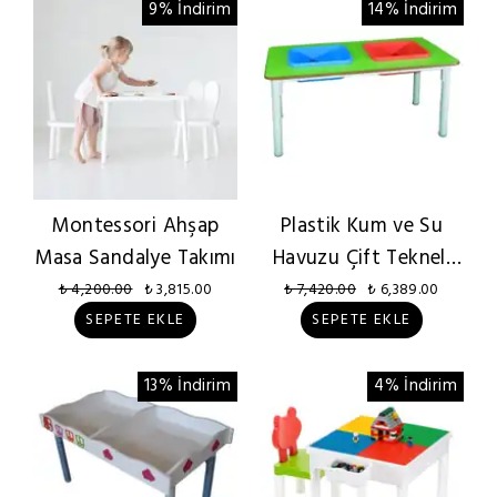
9% İndirim
14% İndirim
Montessori Ahşap
Plastik Kum ve Su
Masa Sandalye Takımı
Havuzu Çift Tekneli
120x60 cm
₺ 4,200.00
₺ 3,815.00
₺ 7,420.00
₺ 6,389.00
SEPETE EKLE
SEPETE EKLE
13% İndirim
4% İndirim