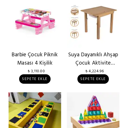
Barbie Çocuk Piknik
Suya Dayanıklı Ahşap
Masası 4 Kişilik
Çocuk Aktivite
Masası
₺ 3,110.00
₺ 4,224.96
SEPETE EKLE
SEPETE EKLE