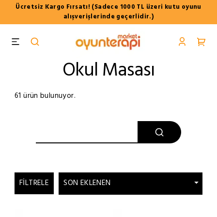
Ücretsiz Kargo Fırsatı! (Sadece 1000 TL üzeri kutu oyunu
alışverişlerinde geçerlidir.)
Okul Masası
61 ürün bulunuyor.
FILTRELE