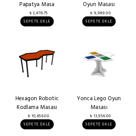
Papatya Masa
Oyun Masası
₺ 3,478.75
₺ 9,989.00
SEPETE EKLE
SEPETE EKLE
Hexagon Robotic
Yonca Lego Oyun
Kodlama Masası
Masası
₺ 10,656.00
₺ 13,956.00
SEPETE EKLE
SEPETE EKLE