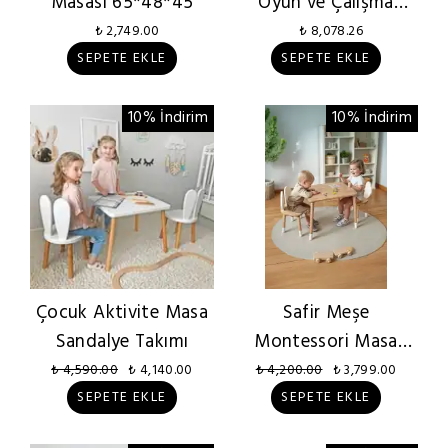
Masası 65*48*45
Oyun ve Çalışma
Masası
₺ 2,749.00
₺ 8,078.26
SEPETE EKLE
SEPETE EKLE
10% İndirim
10% İndirim
Çocuk Aktivite Masa
Safir Meşe
Sandalye Takımı
Montessori Masa
Sandalye Takımı
₺ 4,590.00
₺ 4,140.00
₺ 4,200.00
₺ 3,799.00
SEPETE EKLE
SEPETE EKLE