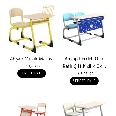
Ahşap Müzik Masası
Ahşap Perdeli Oval
Raflı Çift Kişilik Okul
₺ 3,769.12
Sırası
SEPETE EKLE
₺ 5,871.90
SEPETE EKLE