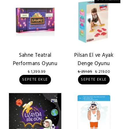
Sahne Teatral
Pilsan El ve Ayak
Performans Oyunu
Denge Oyunu
₺ 1,399.99
₺ 251.85
₺ 219.00
SEPETE EKLE
SEPETE EKLE