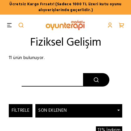
Ücretsiz Kargo Fırsatı! (Sadece 1000 TL üzeri kutu oyunu
alışverişlerinde geçerlidir.)
Fiziksel Gelişim
11 ürün bulunuyor.
FILTRELE
13% İndirim