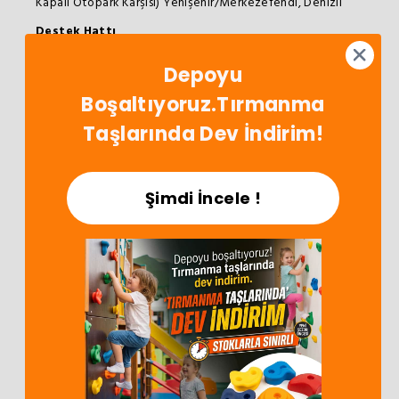
Kapalı Otopark Karşısı) Yenişehir/Merkezefendi, Denizli
Destek Hattı
0258 373 72 73
info@oyunterapimarket.com
Depoyu
Hafta İçi: 09:00 - 18:00
App'i İndir!
Boşaltıyoruz.Tırmanma
İndirimleri Kaçırma!
Taşlarında Dev İndirim!
Şimdi İncele !
Satış Sözleşmesi
SSS
Bize Ulaşın
© 2024 Oyunterapimarket.com
ikas E-Ticaret Altyapısı ile Hazırlanmıştır.