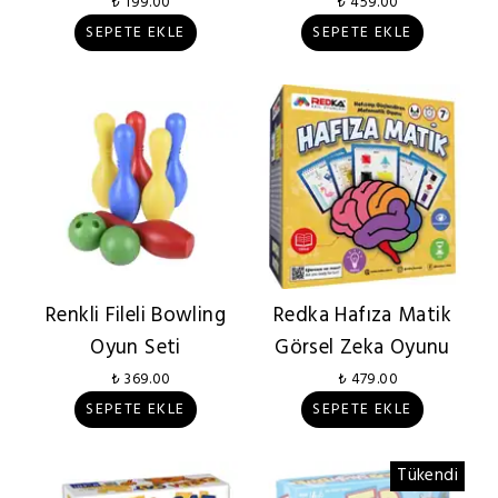
Yaş +
₺ 199.00
₺ 459.00
SEPETE EKLE
SEPETE EKLE
Renkli Fileli Bowling
Redka Hafıza Matik
Oyun Seti
Görsel Zeka Oyunu
₺ 369.00
₺ 479.00
SEPETE EKLE
SEPETE EKLE
Tükendi