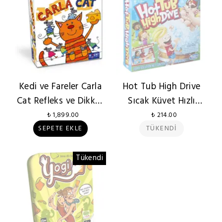
Kedi ve Fareler Carla
Hot Tub High Drive
Cat Refleks ve Dikkat
Sıcak Küvet Hızlı
Oyunu
Sürücü
₺ 1,899.00
₺ 214.00
SEPETE EKLE
TÜKENDİ
Tükendi