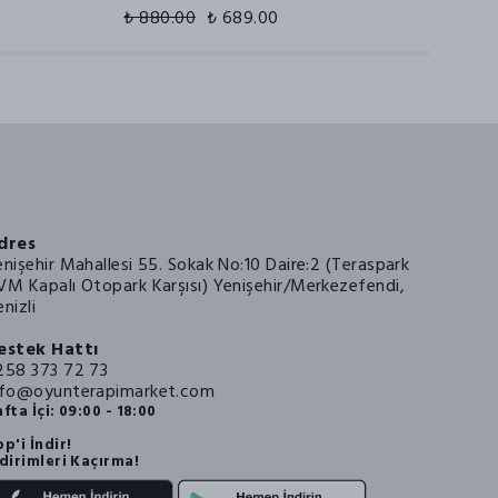
₺ 880.00
₺ 689.00
dres
enişehir Mahallesi 55. Sokak No:10 Daire:2 (Teraspark
VM Kapalı Otopark Karşısı) Yenişehir/Merkezefendi,
nizli
estek Hattı
258 373 72 73
nfo@oyunterapimarket.com
fta İçi: 09:00 - 18:00
p'i İndir!
dirimleri Kaçırma!