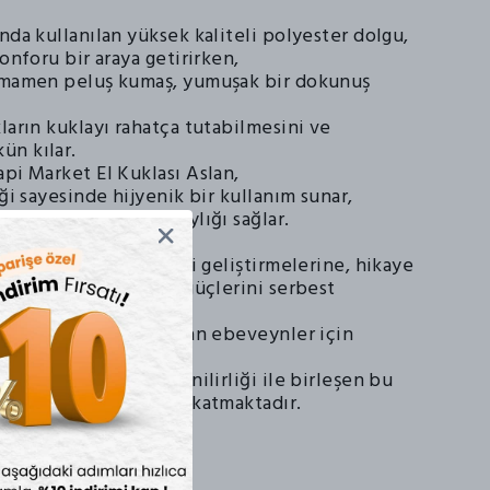
nda kullanılan yüksek kaliteli polyester dolgu,
konforu bir araya getirirken,
amamen peluş kumaş, yumuşak bir dokunuş
ların kuklayı rahatça tutabilmesini ve
ün kılar.
pi Market El Kuklası Aslan,
iği sayesinde hijyenik bir kullanım sunar,
r için temizlik kolaylığı sağlar.
rın sosyal becerilerini geliştirmelerine, hikaye
 etmelerine ve hayal güçlerini serbest
dımcı olur.
etici bir oyuncak arayan ebeveynler için
çimdir.
t'in kalitesi ve güvenilirliği ile birleşen bu
n oyun dünyasına renk katmaktadır.