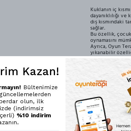
Kuklanın iç kısmı
dayanıklılığı ve 
dış kısmındaki t
sağlar.
Bu özellik, çocuk
oynamasını mümk
Ayrıca, Oyun Tera
yıkanabilir özell
böylece ebeveynle
irim Kazan!
Bu kukla, çocukla
anlatımını teşvik
bırakmalarına yar
ırmayın!
Bültenimize
Eğlenceli ve öğr
 güncellemelerden
mükemmel bir se
erdar olun, ilk
Oyun Terapi Marke
kukla, çocukları
nizde (indirimsiz
çerli)
%10 indirim
azanın.