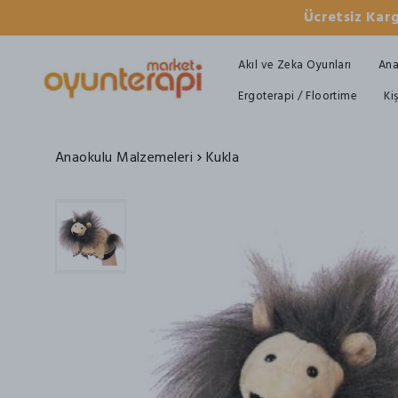
Ücretsiz Karg
Akıl ve Zeka Oyunları
Ana
Ergoterapi / Floortime
Ki
Anaokulu Malzemeleri
Kukla