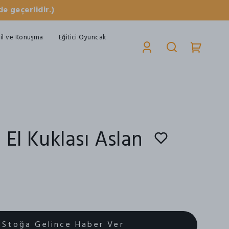
e geçerlidir.)
il ve Konuşma
Eğitici Oyuncak
 El Kuklası Aslan
Stoğa Gelince Haber Ver