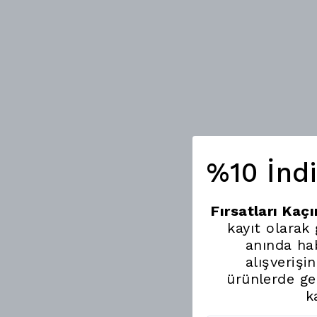
%10 İnd
Fırsatları Kaç
kayıt olarak
anında hab
alışverişi
ürünlerde ge
k