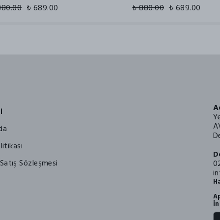
880.00
₺ 689.00
₺ 880.00
₺ 689.00
A
l
Y
A
da
De
litikası
D
Satış Sözleşmesi
0
i
Ha
Ap
İn