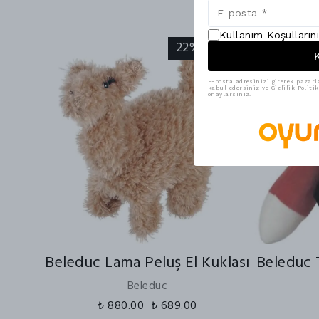
Kullanım Koşulların
22% İndirim
K
E-posta adresinizi girerek pazarl
kabul edersiniz ve Gizlilik Polit
onaylarsınız.
Beleduc Lama Peluş El Kuklası
Beleduc T
Beleduc
₺ 880.00
₺ 689.00