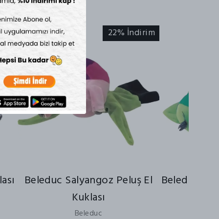
irim
22% İndirim
lası
Beleduc Salyangoz Peluş El
Beleduc Tırt
Kuklası
₺ 880
Beleduc