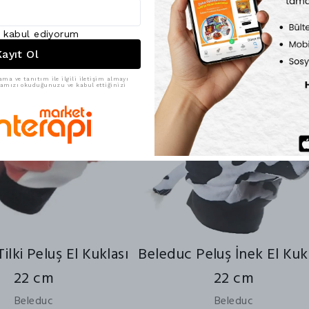
ı kabul ediyorum
22% İndirim
22% İnd
ayıt Ol
ama ve tanıtım ile ilgili iletişim almayı
ikamızı okuduğunuzu ve kabul ettiğinizi
ilki Peluş El Kuklası
Beleduc Peluş İnek El Kuk
22 cm
22 cm
Beleduc
Beleduc