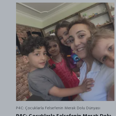
P4C: Çocuklarla Felsefenin Merak Dolu Dünyası