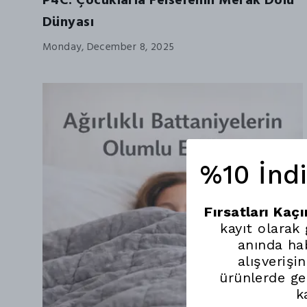
P4C: Çocuklarla Felsefenin Merak Dolu
Dünyası
Monday, December 8, 2025
%10 İnd
Fırsatları Kaç
kayıt olarak
anında hab
alışverişi
ürünlerde ge
k