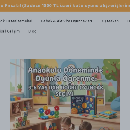
o Fırsatı! (Sadece 1000 TL üzeri kutu oyunu alışverişlerind
okulu Malzemeleri
Bebek & Aktivite Oyuncakları
Dış Mekan
D
şisel Gelişim
Blog