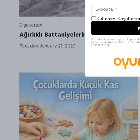
Kullanım Koşulların
Ergoterapi
K
Ağırlıklı Battaniyelerin Olumlu Etkileri
E-posta adresinizi girerek pazarl
kabul edersiniz ve Gizlilik Polit
Tuesday, January 21, 2025
onaylarsınız.