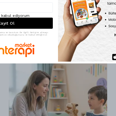
ı kabul ediyorum
Otizm
ayıt Ol
Otizm'de Duyusal Problemler
ama ve tanıtım ile ilgili iletişim almayı
ikamızı okuduğunuzu ve kabul ettiğinizi
Saturday, November 16, 2024