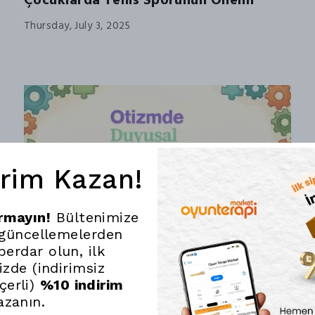
Çocuklarda Tenis Sporunun Önemi
Thursday, July 3, 2025
irim Kazan!
ırmayın!
Bültenimize
 güncellemelerden
erdar olun, ilk
nizde (indirimsiz
çerli)
%10 indirim
azanın.