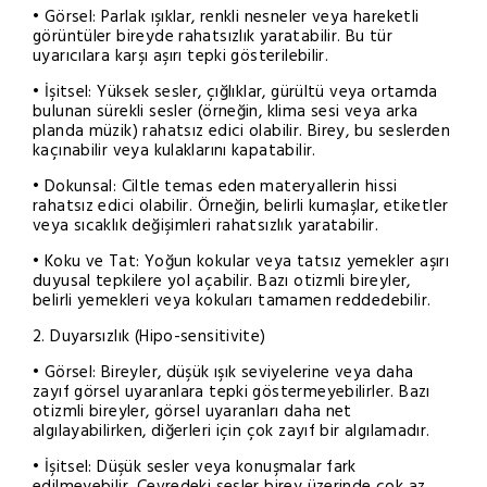
• Görsel: Parlak ışıklar, renkli nesneler veya hareketli
görüntüler bireyde rahatsızlık yaratabilir. Bu tür
uyarıcılara karşı aşırı tepki gösterilebilir.
• İşitsel: Yüksek sesler, çığlıklar, gürültü veya ortamda
bulunan sürekli sesler (örneğin, klima sesi veya arka
planda müzik) rahatsız edici olabilir. Birey, bu seslerden
kaçınabilir veya kulaklarını kapatabilir.
• Dokunsal: Ciltle temas eden materyallerin hissi
rahatsız edici olabilir. Örneğin, belirli kumaşlar, etiketler
veya sıcaklık değişimleri rahatsızlık yaratabilir.
• Koku ve Tat: Yoğun kokular veya tatsız yemekler aşırı
duyusal tepkilere yol açabilir. Bazı otizmli bireyler,
belirli yemekleri veya kokuları tamamen reddedebilir.
2. Duyarsızlık (Hipo-sensitivite)
• Görsel: Bireyler, düşük ışık seviyelerine veya daha
zayıf görsel uyaranlara tepki göstermeyebilirler. Bazı
otizmli bireyler, görsel uyaranları daha net
algılayabilirken, diğerleri için çok zayıf bir algılamadır.
• İşitsel: Düşük sesler veya konuşmalar fark
edilmeyebilir. Çevredeki sesler birey üzerinde çok az