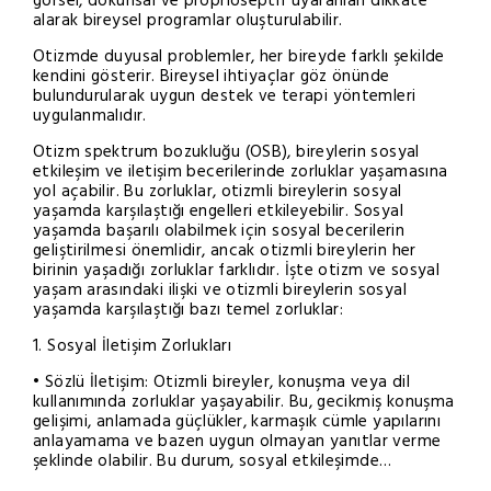
görsel, dokunsal ve proprioseptif uyaranları dikkate
alarak bireysel programlar oluşturulabilir.
Otizmde duyusal problemler, her bireyde farklı şekilde
kendini gösterir. Bireysel ihtiyaçlar göz önünde
bulundurularak uygun destek ve terapi yöntemleri
uygulanmalıdır.
Otizm spektrum bozukluğu (OSB), bireylerin sosyal
etkileşim ve iletişim becerilerinde zorluklar yaşamasına
yol açabilir. Bu zorluklar, otizmli bireylerin sosyal
yaşamda karşılaştığı engelleri etkileyebilir. Sosyal
yaşamda başarılı olabilmek için sosyal becerilerin
geliştirilmesi önemlidir, ancak otizmli bireylerin her
birinin yaşadığı zorluklar farklıdır. İşte otizm ve sosyal
yaşam arasındaki ilişki ve otizmli bireylerin sosyal
yaşamda karşılaştığı bazı temel zorluklar:
1. Sosyal İletişim Zorlukları
• Sözlü İletişim: Otizmli bireyler, konuşma veya dil
kullanımında zorluklar yaşayabilir. Bu, gecikmiş konuşma
gelişimi, anlamada güçlükler, karmaşık cümle yapılarını
anlayamama ve bazen uygun olmayan yanıtlar verme
şeklinde olabilir. Bu durum, sosyal etkileşimde…