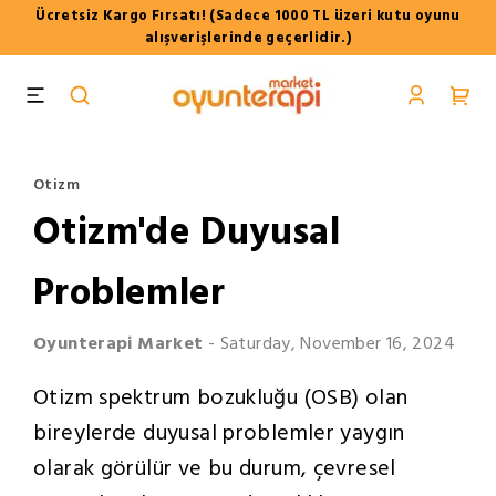
Ücretsiz Kargo Fırsatı! (Sadece 1000 TL üzeri kutu oyunu
alışverişlerinde geçerlidir.)
Otizm
Otizm'de Duyusal
Problemler
Oyunterapi
Market
-
Saturday, November 16, 2024
Otizm spektrum bozukluğu (OSB) olan
bireylerde duyusal problemler yaygın
olarak görülür ve bu durum, çevresel