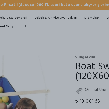
o Fırsatı! (Sadece 1000 TL üzeri kutu oyunu alışverişlerind
okulu Malzemeleri
Bebek & Aktivite Oyuncakları
Dış Mekan
D
şisel Gelişim
Blog
Süngercim
Boat Sw
(120X60
Orijinal Ürün
₺ 10,001.63