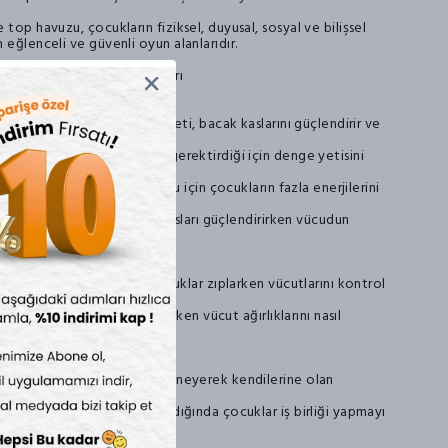
 top havuzu, çocukların fiziksel, duyusal, sosyal ve bilişsel
 eğlenceli ve güvenli oyun alanlarıdır.
in Çocuk Gelişimine Faydaları
ni geliştirir: Zıplama hareketi, bacak kaslarını güçlendirir ve
artırır.
n sağlar: Sürekli hareket gerektirdiği için denge yetisini
 Hareketli bir aktivite olduğu için çocukların fazla enerjilerini
rcamalarına yardımcı olur.
ü artırır: Sürekli zıplama, kasları güçlendirirken vücudun
denge duyusu) geliştirir: Çocuklar zıplarken vücutlarını kontrol
alığı artırır: Çocuklar zıplarken vücut ağırlıklarını nasıl
renirler.
lişim
 Çocuklar yeni hareketler deneyerek kendilerine olan
stekler: Grup halinde oynandığında çocuklar iş birliği yapmayı
nir.