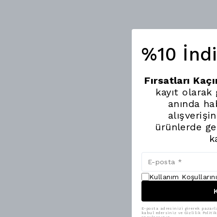
%10 İnd
Fırsatları Kaç
kayıt olarak
anında hab
alışverişi
ürünlerde ge
k
Kullanım Koşulların
K
E-posta adresinizi girerek pazarl
kabul edersiniz ve Gizlilik Polit