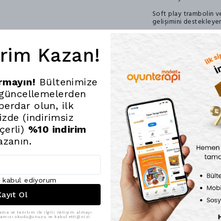
Soft play trambolin ve
gelişimini destekleyen
1. Soft Play Trambolin
irim Kazan!
Fiziksel Gelişim
• Kaba motor becerileri
vücut koordinasyonunu 
• Denge ve koordinasyo
ırmayın!
Bültenimize
geliştirir.
• Enerji atmayı sağlar:
 güncellemelerden
sağlıklı bir şekilde ha
erdar olun, ilk
• Esneklik ve kas gücün
esnekliğini artırır.
nizde (indirimsiz
çerli)
%10 indirim
Duyusal Gelişim
• Vestibüler sistemi (
azanın.
etmeyi öğrenirler.
• Propriyoseptif farkınd
yönlendireceklerini öğ
Sosyal ve Duygusal Ge
ı kabul ediyorum
• Özgüven kazandırır:
güvenlerini artırır.
ayıt Ol
• Sosyal etkileşimi de
ve sıra beklemeyi öğre
ama ve tanıtım ile ilgili iletişim almayı
ikamızı okuduğunuzu ve kabul ettiğinizi