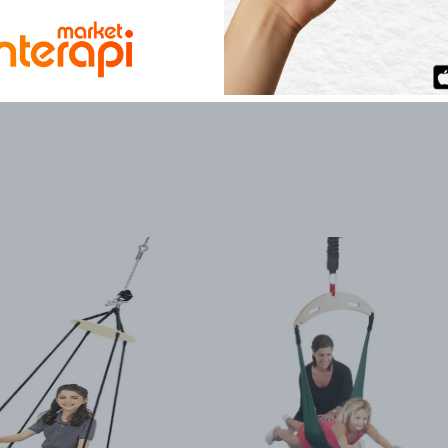
Bilişsel Gelişim
• Dikkat ve odaklanma
dikkat süresini artırır.
• Problem çözme beceri
bedenlerini nasıl kulla