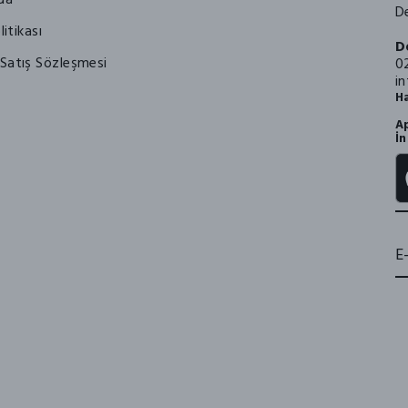
De
litikası
D
Satış Sözleşmesi
0
i
Ha
Ap
İn