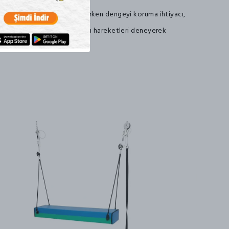
yı artırır: Trambolinde zıplarken dengeyi koruma ihtiyacı,
si geliştirir: Çocuklar farklı hareketleri deneyerek
nacaklarını keşfederler.