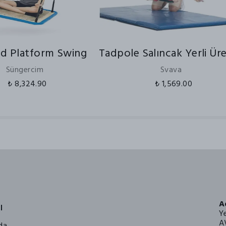
ed Platform Swing
Tadpole Salıncak Yerli Ür
Süngercim
Svava
₺ 8,324.90
₺ 1,569.00
A
l
Y
A
da