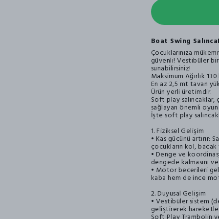
Boat Swing Salınca
Çocuklarınıza mükemmel
güvenli! Vestibüler b
sunabilirsiniz!
Maksimum Ağırlık 130 
En az 2,5 mt tavan yük
Ürün yerli üretimdir.
Soft play salıncaklar, 
sağlayan önemli oyun a
İşte soft play salıncak
1. Fiziksel Gelişim
• Kas gücünü artırır:
çocukların kol, bacak 
• Denge ve koordinasy
dengede kalmasını ve k
• Motor becerileri gel
kaba hem de ince motor
2. Duyusal Gelişim
• Vestibüler sistem (
geliştirerek hareketle
Soft Play Trambolin 