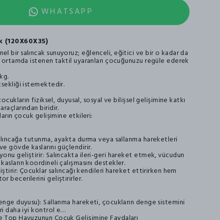
WHATSAPP
k (120X60X35)
 bir salıncak sunuyoruz; eğlenceli, eğitici ve bir o kadar da
ir ortamda istenen taktil uyaranları çocuğunuzu regüle ederek
kg.
sekliği istemektedir.
çocukların fiziksel, duyusal, sosyal ve bilişsel gelişimine katkı
raçlarından biridir.
ların çocuk gelişimine etkileri:
 Salıncağa tutunma, ayakta durma veya sallanma hareketleri
ve gövde kaslarını güçlendirir.
onu geliştirir: Salıncakta ileri-geri hareket etmek, vücudun
asların koordineli çalışmasını destekler.
iştirir: Çocuklar salıncağı kendileri hareket ettirirken hem
 becerilerini geliştirirler.
denge duyusu): Sallanma hareketi, çocukların denge sistemini
ri daha iyi kontrol e…
ve Top Havuzunun Çocuk Gelişimine Faydaları