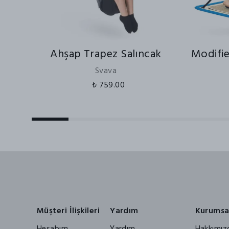
Ahşap Trapez Salıncak
Modifi
Svava
₺ 759.00
Müşteri İlişkileri
Yardım
Kurumsa
Hesabım
Yardım
Hakkımız