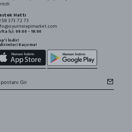
nizli
estek Hattı
258 373 72 73
nfo@oyunterapimarket.com
fta İçi: 09:00 - 18:00
p'i İndir!
dirimleri Kaçırma!