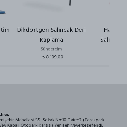
etim
Dikdörtgen Salıncak Deri
Harika K
Kaplama
Salıncak 3
Süngercim
₺ 8,109.00
₺
dres
enişehir Mahallesi 55. Sokak No:10 Daire:2 (Teraspark
VM Kapalı Otopark Karşısı) Yenişehir/Merkezefendi,