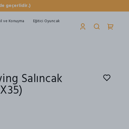
e geçerlidir.)
il ve Konuşma
Eğitici Oyuncak
ing Salıncak
X35)